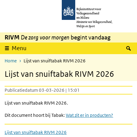
Overslaan en naar de inhoud gaan
Direct naar de hoofdnavigatie
Rijksinstituut voor
Volksgezondheid
en Milieu
Ministerie van Volksgezondheid,
Welzijn en Sport
RIVM
De zorg voor morgen
begint vandaag
Z
Menu
Home
Lijst van snuiftabak RIVM 2026
Lijst van snuiftabak RIVM 2026
Publicatiedatum 03-03-2026 | 15:01
Lijst van snuiftabak RIVM 2026.
Dit document hoort bij Tabak:
Wat zit er in producten?
Lijst van snuiftabak RIVM 2026