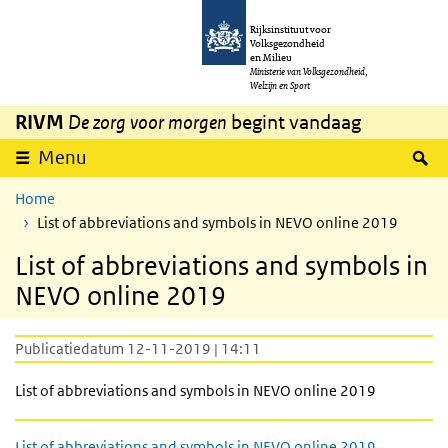
Overslaan en naar de inhoud gaan
Direct naar de hoofdnavigatie
Rijksinstituut voor
Volksgezondheid
en Milieu
Ministerie van Volksgezondheid,
Welzijn en Sport
RIVM
De zorg voor morgen
begint vandaag
Z
Menu
Home
List of abbreviations and symbols in NEVO online 2019
List of abbreviations and symbols in
NEVO online 2019
Publicatiedatum 12-11-2019 | 14:11
List of abbreviations and symbols in NEVO online 2019
List of abbreviations and symbols in NEVO online 2019