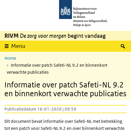
Overslaan en naar de inhoud gaan
Direct naar de hoofdnavigatie
Rijksinstituut voor
Volksgezondheid
en Milieu
Ministerie van Volksgezondheid,
Welzijn en Sport
RIVM
De zorg voor morgen
begint vandaag
Z
Menu
Home
Informatie over patch Safeti-NL 9.2 en binnenkort
verwachte publicaties
Informatie over patch Safeti-NL 9.2
en binnenkort verwachte publicaties
Publicatiedatum 16-01-2026 | 09:59
Dit document bevat informatie over Safeti-NL met betrekking
tot een patch voor Safeti-NL 9.2 en over binnenkort verwachte