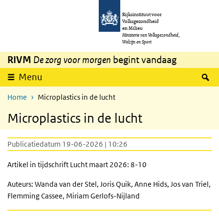
Overslaan en naar de inhoud gaan
Direct naar de hoofdnavigatie
Rijksinstituut voor
Volksgezondheid
en Milieu
Ministerie van Volksgezondheid,
Welzijn en Sport
RIVM
De zorg voor morgen
begint vandaag
Z
Menu
Home
Microplastics in de lucht
Microplastics in de lucht
Publicatiedatum 19-06-2026 | 10:26
Artikel in tijdschrift Lucht maart 2026: 8-10
Auteurs: Wanda van der Stel, Joris Quik, Anne Hids, Jos van Triel,
Flemming Cassee, Miriam Gerlofs-Nijland