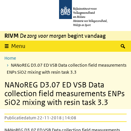
Overslaan en naar de inhoud gaan
Direct naar de hoofdnavigatie
Rijksinstituut voor
Volksgezondheid
en Milieu
Ministerie van Volksgezondheid,
Welzijn en Sport
RIVM
De zorg voor morgen
begint vandaag
Z
Menu
Home
NANoREG D3.07 ED VSB Data collection field measurements
ENPs SiO2 mixing with resin task 3.3
NANoREG D3.07 ED VSB Data
collection field measurements ENPs
SiO2 mixing with resin task 3.3
Publicatiedatum 22-11-2018 | 14:08
NANoREG D3.07 ED VSB Data collection field measurements