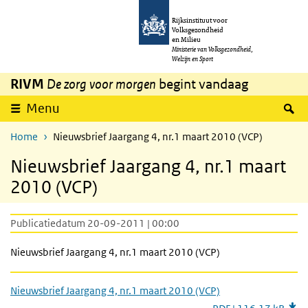
Overslaan en naar de inhoud gaan
Direct naar de hoofdnavigatie
Rijksinstituut voor
Volksgezondheid
en Milieu
Ministerie van Volksgezondheid,
Welzijn en Sport
RIVM
De zorg voor morgen
begint vandaag
Z
Menu
Home
Nieuwsbrief Jaargang 4, nr.1 maart 2010 (VCP)
Nieuwsbrief Jaargang 4, nr.1 maart
2010 (VCP)
Publicatiedatum 20-09-2011 | 00:00
Nieuwsbrief Jaargang 4, nr.1 maart 2010 (VCP)
Nieuwsbrief Jaargang 4, nr.1 maart 2010 (VCP)