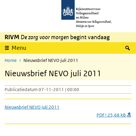
Overslaan en naar de inhoud gaan
Direct naar de hoofdnavigatie
Rijksinstituut voor
Volksgezondheid
en Milieu
Ministerie van Volksgezondheid,
Welzijn en Sport
RIVM
De zorg voor morgen
begint vandaag
Z
Menu
Home
Nieuwsbrief NEVO juli 2011
Nieuwsbrief NEVO juli 2011
Publicatiedatum 07-11-2011 | 00:00
Nieuwsbrief NEVO juli 2011
PDF | 25,68 kB