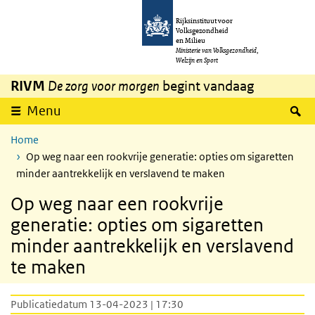
Overslaan en naar de inhoud gaan
Direct naar de hoofdnavigatie
Rijksinstituut voor
Volksgezondheid
en Milieu
Ministerie van Volksgezondheid,
Welzijn en Sport
RIVM
De zorg voor morgen
begint vandaag
Z
Menu
Home
Op weg naar een rookvrije generatie: opties om sigaretten
minder aantrekkelijk en verslavend te maken
Op weg naar een rookvrije
generatie: opties om sigaretten
minder aantrekkelijk en verslavend
te maken
Publicatiedatum 13-04-2023 | 17:30