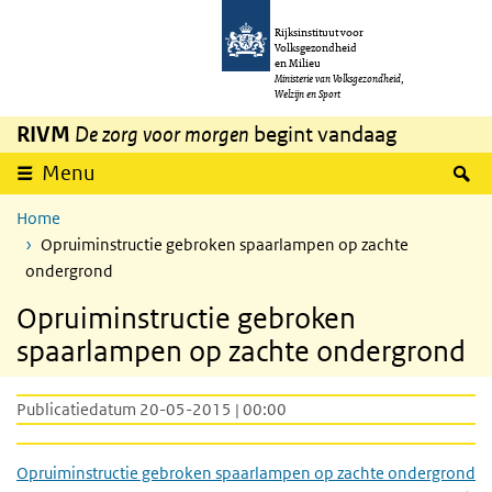
Overslaan en naar de inhoud gaan
Direct naar de hoofdnavigatie
Rijksinstituut voor
Volksgezondheid
en Milieu
Ministerie van Volksgezondheid,
Welzijn en Sport
RIVM
De zorg voor morgen
begint vandaag
Z
Menu
Home
Opruiminstructie gebroken spaarlampen op zachte
ondergrond
Opruiminstructie gebroken
spaarlampen op zachte ondergrond
Publicatiedatum 20-05-2015 | 00:00
Opruiminstructie gebroken spaarlampen op zachte ondergrond