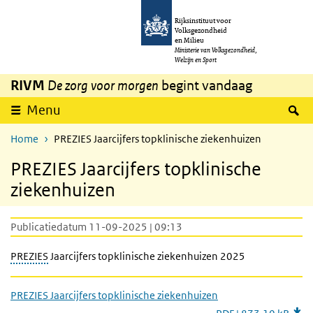
Overslaan en naar de inhoud gaan
Direct naar de hoofdnavigatie
Rijksinstituut voor
Volksgezondheid
en Milieu
Ministerie van Volksgezondheid,
Welzijn en Sport
RIVM
De zorg voor morgen
begint vandaag
Z
Menu
Home
PREZIES Jaarcijfers topklinische ziekenhuizen
PREZIES Jaarcijfers topklinische
ziekenhuizen
Publicatiedatum 11-09-2025 | 09:13
PREZIES
Jaarcijfers topklinische ziekenhuizen 2025
PREZIES Jaarcijfers topklinische ziekenhuizen