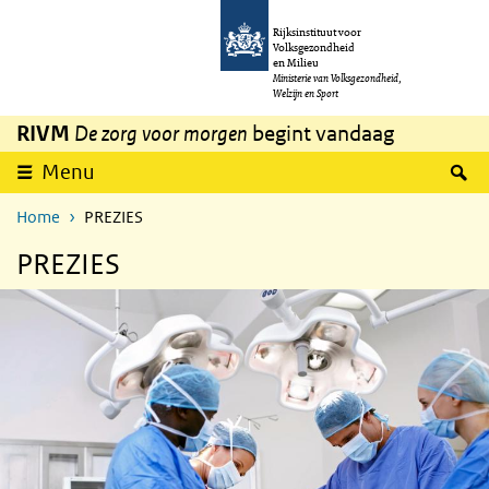
Overslaan en naar de inhoud gaan
Direct naar de hoofdnavigatie
Rijksinstituut voor
Volksgezondheid
en Milieu
Ministerie van Volksgezondheid,
Welzijn en Sport
RIVM
De zorg voor morgen
begint vandaag
Z
Menu
Home
PREZIES
PREZIES