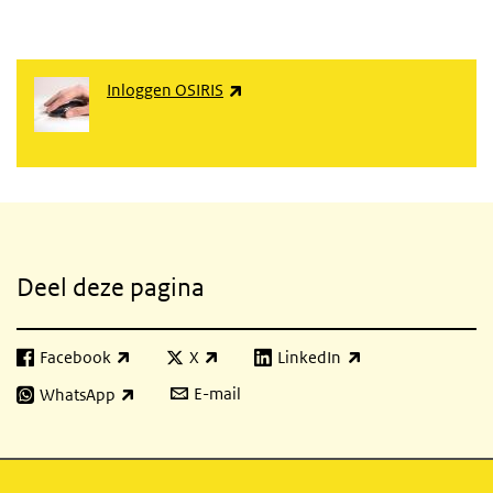
(externe link)
Inloggen OSIRIS
Gerelateerde inhoud
Deel deze pagina
Facebook
X
LinkedIn
(externe link)
(externe link)
(externe link)
E-mail
WhatsApp
(externe link)