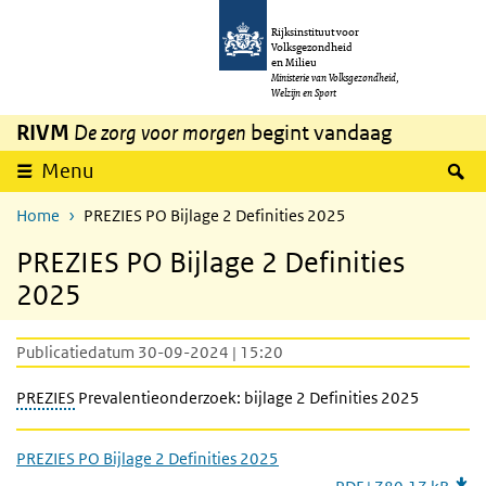
Overslaan en naar de inhoud gaan
Direct naar de hoofdnavigatie
Rijksinstituut voor
Volksgezondheid
en Milieu
Ministerie van Volksgezondheid,
Welzijn en Sport
RIVM
De zorg voor morgen
begint vandaag
Z
Menu
Home
PREZIES PO Bijlage 2 Definities 2025
PREZIES PO Bijlage 2 Definities
2025
Publicatiedatum 30-09-2024 | 15:20
PREZIES
Prevalentieonderzoek: bijlage 2 Definities 2025
PREZIES PO Bijlage 2 Definities 2025