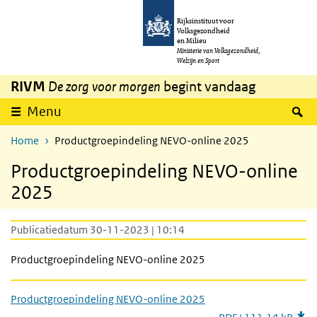
Overslaan en naar de inhoud gaan
Direct naar de hoofdnavigatie
Rijksinstituut voor
Volksgezondheid
en Milieu
Ministerie van Volksgezondheid,
Welzijn en Sport
RIVM
De zorg voor morgen
begint vandaag
Z
Menu
Home
Productgroepindeling NEVO-online 2025
Productgroepindeling NEVO-online
2025
Publicatiedatum 30-11-2023 | 10:14
Productgroepindeling NEVO-online 2025
Productgroepindeling NEVO-online 2025