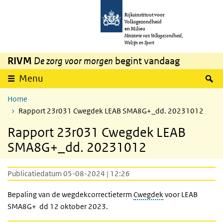
Overslaan en naar de inhoud gaan
Direct naar de hoofdnavigatie
Rijksinstituut voor
Volksgezondheid
en Milieu
Ministerie van Volksgezondheid,
Welzijn en Sport
RIVM
De zorg voor morgen
begint vandaag
Z
Menu
Home
Rapport 23r031 Cwegdek LEAB SMA8G+_dd. 20231012
Rapport 23r031 Cwegdek LEAB
SMA8G+_dd. 20231012
Publicatiedatum 05-08-2024 | 12:26
Bepaling van de wegdekcorrectieterm
Cwegdek
voor LEAB
SMA8G+ dd 12 oktober 2023.