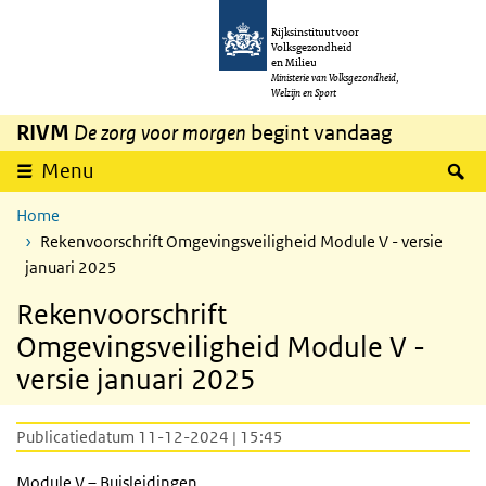
Overslaan en naar de inhoud gaan
Direct naar de hoofdnavigatie
Rijksinstituut voor
Volksgezondheid
en Milieu
Ministerie van Volksgezondheid,
Welzijn en Sport
RIVM
De zorg voor morgen
begint vandaag
Z
Menu
Home
Rekenvoorschrift Omgevingsveiligheid Module V - versie
januari 2025
Rekenvoorschrift
Omgevingsveiligheid Module V -
versie januari 2025
Publicatiedatum 11-12-2024 | 15:45
Module V – Buisleidingen