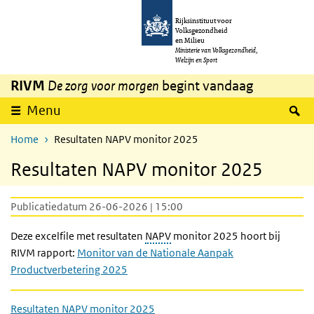
Overslaan en naar de inhoud gaan
Direct naar de hoofdnavigatie
Rijksinstituut voor
Volksgezondheid
en Milieu
Ministerie van Volksgezondheid,
Welzijn en Sport
RIVM
De zorg voor morgen
begint vandaag
Z
Menu
Home
Resultaten NAPV monitor 2025
Resultaten NAPV monitor 2025
Publicatiedatum 26-06-2026 | 15:00
Deze excelfile met resultaten
NAPV
monitor 2025 hoort bij
RIVM rapport:
Monitor van de Nationale Aanpak
Productverbetering 2025
Resultaten NAPV monitor 2025