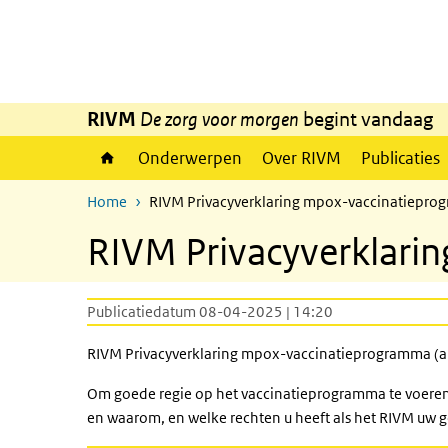
Overslaan en naar de inhoud gaan
Direct naar de hoofdnavigatie
RIVM
De zorg voor morgen
begint vandaag
Onderwerpen
Over RIVM
Publicaties
Home
RIVM Privacyverklaring mpox-vaccinatiepr
RIVM Privacyverklari
Publicatiedatum 08-04-2025 | 14:20
RIVM Privacyverklaring mpox-vaccinatieprogramma (a
Om goede regie op het vaccinatieprogramma te voeren 
en waarom, en welke rechten u heeft als het RIVM uw g