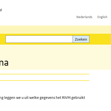
id
Nederlands
English
Zoeken
ink)
Zoeken
ma
g leggen we u uit welke gegevens het RIVM gebruikt