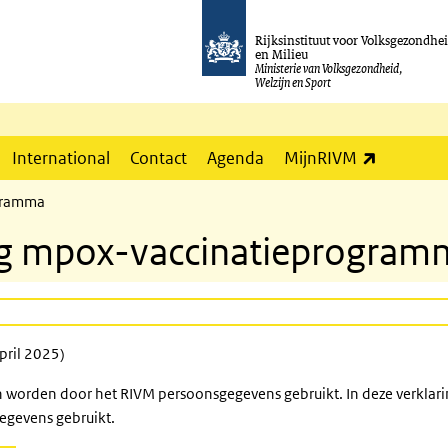
Rijksinstituut voor Volksgezondhe
en Milieu
Ministerie van Volksgezondheid,
Welzijn en Sport
(externe l
International
Contact
Agenda
MijnRIVM
ogramma
ng mpox-vaccinatieprogram
pril 2025)
worden door het RIVM persoonsgegevens gebruikt. In deze verklarin
egevens gebruikt.