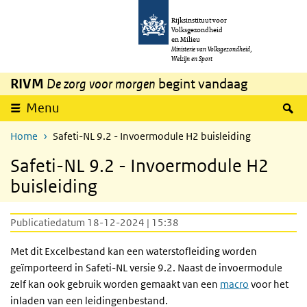
Overslaan en naar de inhoud gaan
Direct naar de hoofdnavigatie
Rijksinstituut voor
Volksgezondheid
en Milieu
Ministerie van Volksgezondheid,
Welzijn en Sport
RIVM
De zorg voor morgen
begint vandaag
Z
Menu
Home
Safeti-NL 9.2 - Invoermodule H2 buisleiding
Safeti-NL 9.2 - Invoermodule H2
buisleiding
Publicatiedatum 18-12-2024 | 15:38
Met dit Excelbestand kan een waterstofleiding worden
geïmporteerd in Safeti-NL versie 9.2. Naast de invoermodule
zelf kan ook gebruik worden gemaakt van een
macro
voor het
inladen van een leidingenbestand.