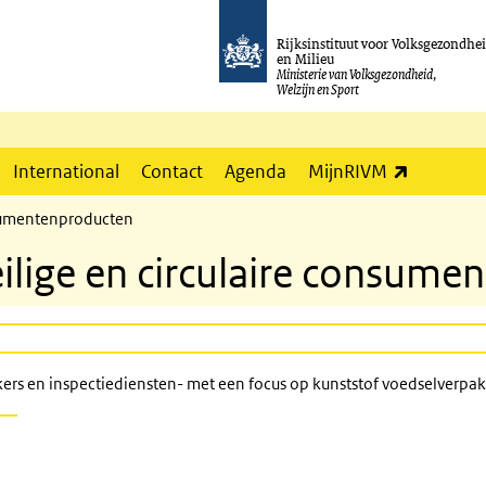
Rijksinstituut voor Volksgezondhe
en Milieu
Ministerie van Volksgezondheid,
Welzijn en Sport
(externe l
International
Contact
Agenda
MijnRIVM
nsumentenproducten
lige en circulaire consume
ers en inspectiediensten- met een focus op kunststof voedselverpa