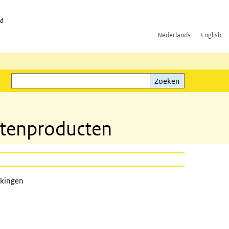
id
Nederlands
English
Zoeken
ink)
Zoeken
ntenproducten
kkingen