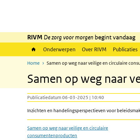
Overslaan en naar de inhoud gaan
Direct naar de hoofdnavigatie
RIVM
De zorg voor morgen
begint vandaag
Onderwerpen
Over RIVM
Publicaties
Home
Samen op weg naar veilige en circulaire co
Samen op weg naar vei
Publicatiedatum 06-03-2025 | 10:40
Inzichten en handelingsperspectieven voor beleidsmak
Samen op weg naar veilige en circulaire
consumentenproducten