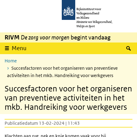
Overslaan en naar de inhoud gaan
Direct naar de hoofdnavigatie
Rijksinstituut voor
Volksgezondheid
en Milieu
Ministerie van Volksgezondheid,
Welzijn en Sport
RIVM
De zorg voor morgen
begint vandaag
Z
Menu
Home
Succesfactoren voor het organiseren van preventieve
activiteiten in het mkb. Handreiking voor werkgevers
Succesfactoren voor het organiseren
van preventieve activiteiten in het
mkb. Handreiking voor werkgevers
Publicatiedatum 13-02-2024 | 11:43
Klachten aan rug, nek en knie komen vaak voor bij