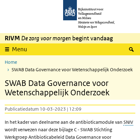
Overslaan en naar de inhoud gaan
Direct naar de hoofdnavigatie
Rijksinstituut voor
Volksgezondheid
en Milieu
Ministerie van Volksgezondheid,
Welzijn en Sport
RIVM
De zorg voor morgen
begint vandaag
Z
Menu
Home
SWAB Data Governance voor Wetenschappelijk Onderzoek
SWAB Data Governance voor
Wetenschappelijk Onderzoek
Publicatiedatum 10-03-2023 | 12:09
In het kader van deelname aan de antibioticamodule van
SNIV
wordt verwezen naar deze bijlage C - SWAB
Stichting
Werkgroep Antibioticabeleid
Data Governance voor