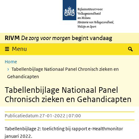
Overslaan en naar de inhoud gaan
Direct naar de hoofdnavigatie
Rijksinstituut voor
Volksgezondheid
en Milieu
Ministerie van Volksgezondheid,
Welzijn en Sport
RIVM
De zorg voor morgen
begint vandaag
Z
Menu
Home
Tabellenbijlage Nationaal Panel Chronisch zieken en
Gehandicapten
Tabellenbijlage Nationaal Panel
Chronisch zieken en Gehandicapten
Publicatiedatum 27-01-2022 | 07:00
Tabellenbijlage 2: toelichting bij rapport e-Healthmonitor
januari 2022.