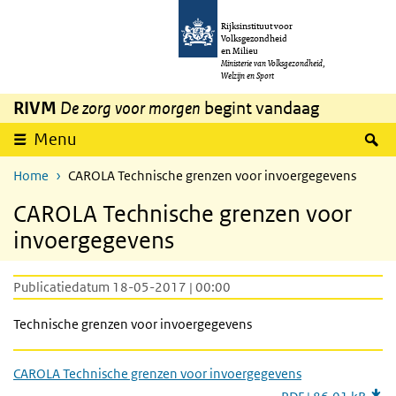
Overslaan en naar de inhoud gaan
Direct naar de hoofdnavigatie
Rijksinstituut voor
Volksgezondheid
en Milieu
Ministerie van Volksgezondheid,
Welzijn en Sport
RIVM
De zorg voor morgen
begint vandaag
Z
Menu
Home
CAROLA Technische grenzen voor invoergegevens
CAROLA Technische grenzen voor
invoergegevens
Publicatiedatum 18-05-2017 | 00:00
Technische grenzen voor invoergegevens
CAROLA Technische grenzen voor invoergegevens