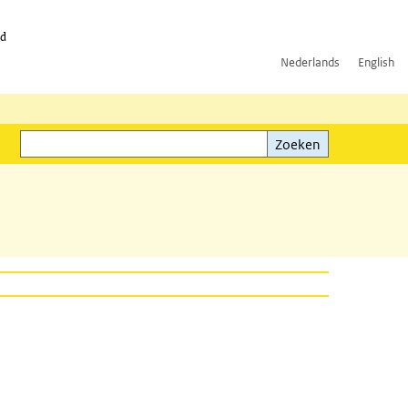
id
Nederlands
English
Zoeken
ink)
Zoeken