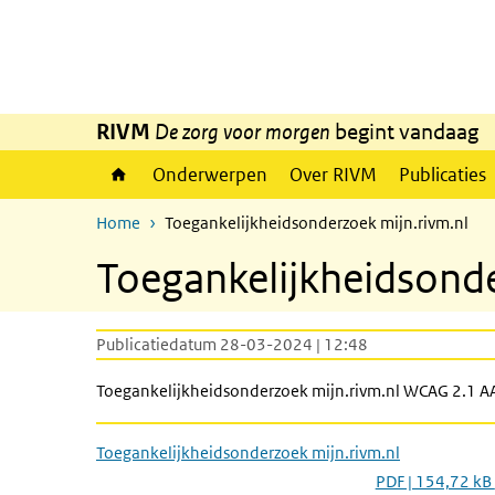
Overslaan en naar de inhoud gaan
Direct naar de hoofdnavigatie
RIVM
De zorg voor morgen
begint vandaag
Onderwerpen
Over RIVM
Publicaties
Home
Toegankelijkheidsonderzoek mijn.rivm.nl
Toegankelijkheidsonde
Publicatiedatum 28-03-2024 | 12:48
Toegankelijkheidsonderzoek mijn.rivm.nl WCAG 2.1 A
Toegankelijkheidsonderzoek mijn.rivm.nl
PDF | 154,72 kB