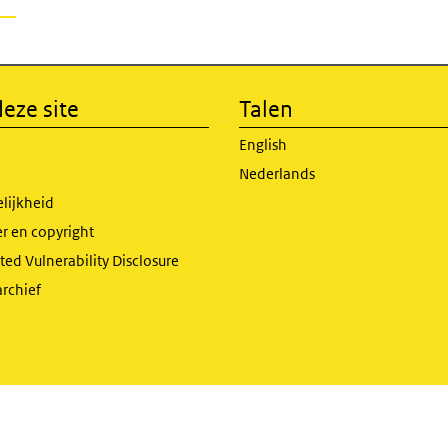
eze site
Talen
English
Nederlands
lijkheid
r en copyright
ed Vulnerability Disclosure
archief