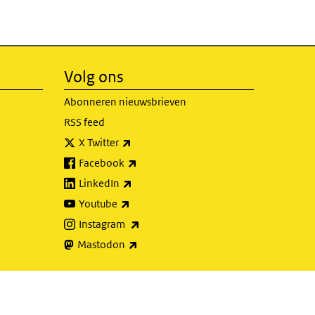
Volg ons
Abonneren nieuwsbrieven
RSS feed
(externe link)
X Twitter
(externe link)
Facebook
(externe link)
LinkedIn
(externe link)
Youtube
(externe link)
Instagram
(externe link)
Mastodon