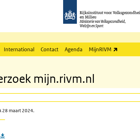
Rijksinstituut voor Volksgezondhe
en Milieu
Ministerie van Volksgezondheid,
Welzijn en Sport
(externe l
International
Contact
Agenda
MijnRIVM
rzoek mijn.rivm.nl
A 28 maart 2024.