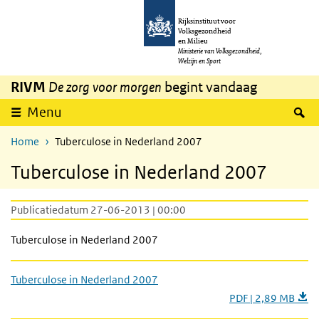
Overslaan en naar de inhoud gaan
Direct naar de hoofdnavigatie
Rijksinstituut voor
Volksgezondheid
en Milieu
Ministerie van Volksgezondheid,
Welzijn en Sport
RIVM
De zorg voor morgen
begint vandaag
Z
Menu
Home
Tuberculose in Nederland 2007
Tuberculose in Nederland 2007
Publicatiedatum 27-06-2013 | 00:00
Tuberculose in Nederland 2007
Tuberculose in Nederland 2007
PDF | 2,89 MB