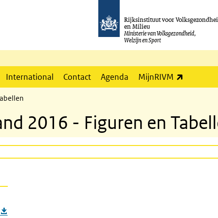
Rijksinstituut voor Volksgezondhe
en Milieu
Ministerie van Volksgezondheid,
Welzijn en Sport
(externe l
International
Contact
Agenda
MijnRIVM
Tabellen
and 2016 - Figuren en Tabel