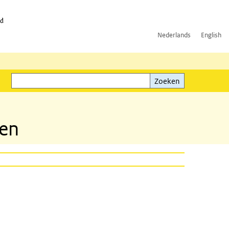
id
Nederlands
English
Zoeken
ink)
Zoeken
len