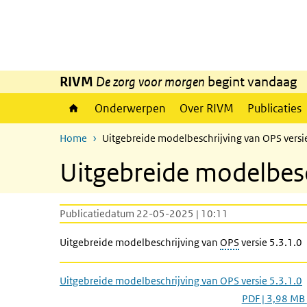
Overslaan en naar de inhoud gaan
Direct naar de hoofdnavigatie
RIVM
De zorg voor morgen
begint vandaag
Onderwerpen
Over RIVM
Publicaties
Home
Uitgebreide modelbeschrijving van OPS versi
Uitgebreide modelbesc
Publicatiedatum 22-05-2025 | 10:11
Uitgebreide modelbeschrijving van
OPS
versie 5.3.1.0
Uitgebreide modelbeschrijving van OPS versie 5.3.1.0
PDF | 3,98 MB