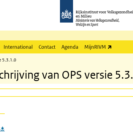
Rijksinstituut voor Volksgezondhe
en Milieu
Ministerie van Volksgezondheid,
Welzijn en Sport
(externe l
International
Contact
Agenda
MijnRIVM
e 5.3.1.0
hrijving van OPS versie 5.3