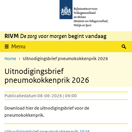
Overslaan en naar de inhoud gaan
Direct naar de hoofdnavigatie
Rijksinstituut voor
Volksgezondheid
en Milieu
Ministerie van Volksgezondheid,
Welzijn en Sport
RIVM
De zorg voor morgen
begint vandaag
Z
Menu
Home
Uitnodigingsbrief pneumokokkenprik 2026
Uitnodigingsbrief
pneumokokkenprik 2026
Publicatiedatum 08-06-2026 | 09:00
Download hier de uitnodigingsbrief voor de
pneumokokkenprik.
Uitnodigingsbrief pneumokokkenprik 2026