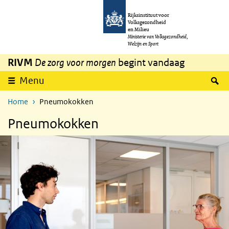
Overslaan en naar de inhoud gaan
Direct naar de hoofdnavigatie
Rijksinstituut voor
Volksgezondheid
en Milieu
Ministerie van Volksgezondheid,
Welzijn en Sport
RIVM
De zorg voor morgen
begint vandaag
Z
Menu
Home
Pneumokokken
Pneumokokken