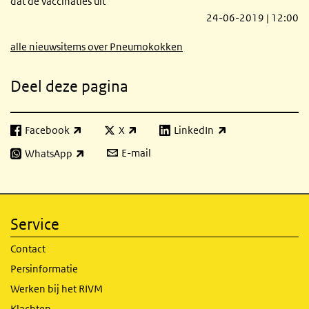
dat de vaccinaties uit
24-06-2019 | 12:00
alle nieuwsitems over Pneumokokken
Deel deze pagina
Facebook
X
LinkedIn
(externe link)
(externe link)
(externe link)
E-mail
WhatsApp
(externe link)
Service
Contact
Persinformatie
Werken bij het RIVM
Klachten