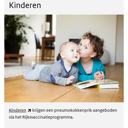
Kinderen
(externe link)
Kinderen
krijgen een pneumokokkenprik aangeboden
via het Rijksvaccinatieprogramma.