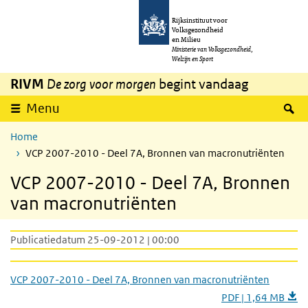
Overslaan en naar de inhoud gaan
Direct naar de hoofdnavigatie
Rijksinstituut voor
Volksgezondheid
en Milieu
Ministerie van Volksgezondheid,
Welzijn en Sport
RIVM
De zorg voor morgen
begint vandaag
Z
Menu
Home
VCP 2007-2010 - Deel 7A, Bronnen van macronutriënten
VCP 2007-2010 - Deel 7A, Bronnen
van macronutriënten
Publicatiedatum 25-09-2012 | 00:00
VCP 2007-2010 - Deel 7A, Bronnen van macronutriënten
PDF | 1,64 MB