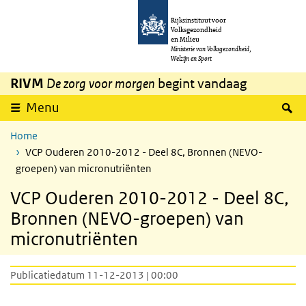
Overslaan en naar de inhoud gaan
Direct naar de hoofdnavigatie
Rijksinstituut voor
Volksgezondheid
en Milieu
Ministerie van Volksgezondheid,
Welzijn en Sport
RIVM
De zorg voor morgen
begint vandaag
Z
Menu
Home
VCP Ouderen 2010-2012 - Deel 8C, Bronnen (NEVO-
groepen) van micronutriënten
VCP Ouderen 2010-2012 - Deel 8C,
Bronnen (NEVO-groepen) van
micronutriënten
Publicatiedatum 11-12-2013 | 00:00