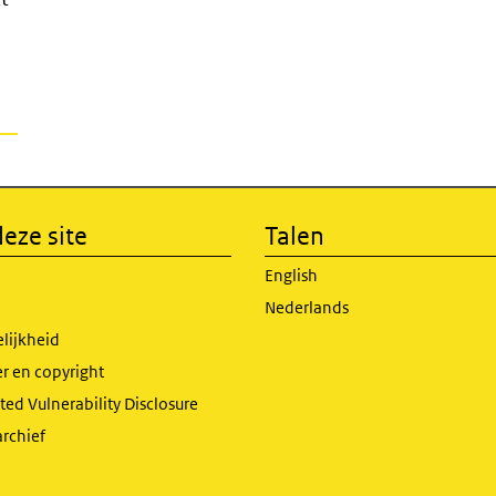
eze site
Talen
English
Nederlands
lijkheid
r en copyright
ed Vulnerability Disclosure
archief