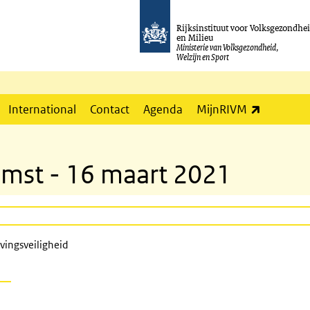
Rijksinstituut voor Volksgezondhe
en Milieu
Ministerie van Volksgezondheid,
Welzijn en Sport
(externe l
International
Contact
Agenda
MijnRIVM
omst - 16 maart 2021
vingsveiligheid