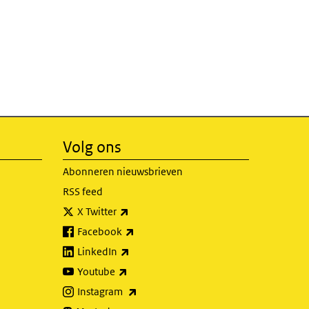
Volg ons
Abonneren nieuwsbrieven
RSS feed
(externe link)
X Twitter
(externe link)
Facebook
(externe link)
LinkedIn
(externe link)
Youtube
(externe link)
Instagram