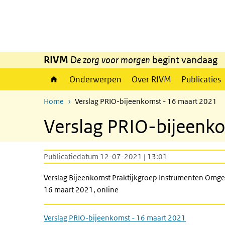
Overslaan en naar de inhoud gaan
Direct naar de hoofdnavigatie
RIVM
De zorg voor morgen
begint vandaag
Onderwerpen
Over RIVM
Publicaties
Home
Verslag PRIO-bijeenkomst - 16 maart 2021
Verslag PRIO-bijeenk
Publicatiedatum 12-07-2021 | 13:01
Verslag Bijeenkomst Praktijkgroep Instrumenten Omge
16 maart 2021, online
Verslag PRIO-bijeenkomst - 16 maart 2021