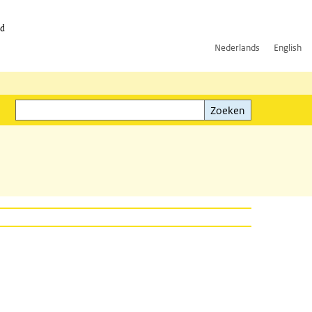
id
Nederlands
English
Zoeken
ink)
Zoeken