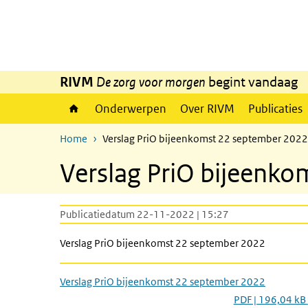
Overslaan en naar de inhoud gaan
Direct naar de hoofdnavigatie
RIVM
De zorg voor morgen
begint vandaag
Onderwerpen
Over RIVM
Publicaties
Home
Verslag PriO bijeenkomst 22 september 2022
Verslag PriO bijeenk
Publicatiedatum 22-11-2022 | 15:27
Verslag PriO bijeenkomst 22 september 2022
Verslag PriO bijeenkomst 22 september 2022
PDF | 196,04 kB