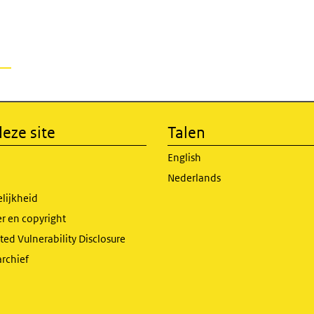
eze site
Talen
English
Nederlands
lijkheid
r en copyright
ed Vulnerability Disclosure
archief