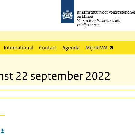
Rijksinstituut voor Volksgezondhe
en Milieu
Ministerie van Volksgezondheid,
Welzijn en Sport
(externe l
International
Contact
Agenda
MijnRIVM
omst 22 september 2022