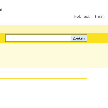
id
Nederlands
English
Zoeken
ink)
Zoeken