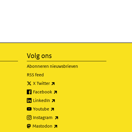
Volg ons
Abonneren nieuwsbrieven
RSS feed
(externe link)
X Twitter
(externe link)
Facebook
(externe link)
LinkedIn
(externe link)
Youtube
(externe link)
Instagram
(externe link)
Mastodon