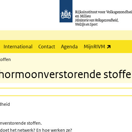
Rijksinstituut voor Volksgezondhe
en Milieu
Ministerie van Volksgezondheid,
Welzijn en Sport
(externe l
International
Contact
Agenda
MijnRIVM
toffen
 hormoonverstorende stoff
dheid
nverstorende stoffen.
t doet het netwerk? En hoe werken ze?