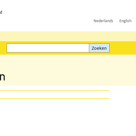
id
Nederlands
English
Zoeken
ink)
Zoeken
en