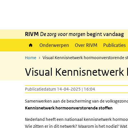
Overslaan en naar de inhoud gaan
Direct naar de hoofdnavigatie
RIVM
De zorg voor morgen
begint vandaag
Onderwerpen
Over RIVM
Publicaties
Home
Visual Kennisnetwerk hormoonverstorende s
Visual Kennisnetwerk
Publicatiedatum 14-04-2025 | 16:04
Samenwerken aan de bescherming van de volksgezon
Kennisnetwerk hormoonverstorende stoffen
Nederland heeft een nationaal kennisnetwerk hormoo
Wie zitten er in dit netwerk? Waarom is het nodig? Wa