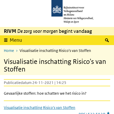
Overslaan en naar de inhoud gaan
Direct naar de hoofdnavigatie
Rijksinstituut voor
Volksgezondheid
en Milieu
Ministerie van Volksgezondheid,
Welzijn en Sport
RIVM
De zorg voor morgen
begint vandaag
Z
Menu
Home
Visualisatie inschatting Risico's van Stoffen
Visualisatie inschatting Risico's van
Stoffen
Publicatiedatum 24-11-2021 | 14:25
Gevaarlijke stoffen: hoe schatten we het risico in?
Visualisatie inschatting Risico's van Stoffen