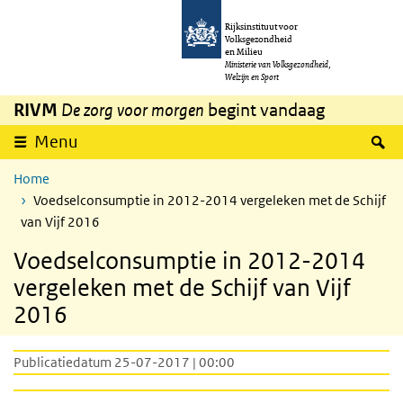
Overslaan en naar de inhoud gaan
Direct naar de hoofdnavigatie
Rijksinstituut voor
Volksgezondheid
en Milieu
Ministerie van Volksgezondheid,
Welzijn en Sport
RIVM
De zorg voor morgen
begint vandaag
Z
Menu
Home
Voedselconsumptie in 2012-2014 vergeleken met de Schijf
van Vijf 2016
Voedselconsumptie in 2012-2014
vergeleken met de Schijf van Vijf
2016
Publicatiedatum 25-07-2017 | 00:00