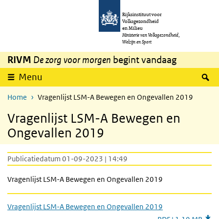
Overslaan en naar de inhoud gaan
Direct naar de hoofdnavigatie
Rijksinstituut voor
Volksgezondheid
en Milieu
Ministerie van Volksgezondheid,
Welzijn en Sport
RIVM
De zorg voor morgen
begint vandaag
Z
Menu
Home
Vragenlijst LSM-A Bewegen en Ongevallen 2019
Vragenlijst LSM-A Bewegen en
Ongevallen 2019
Publicatiedatum 01-09-2023 | 14:49
Vragenlijst LSM-A Bewegen en Ongevallen 2019
Vragenlijst LSM-A Bewegen en Ongevallen 2019