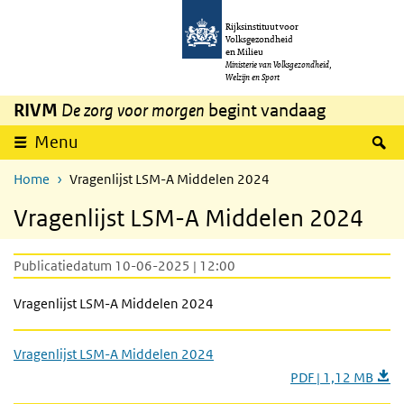
Overslaan en naar de inhoud gaan
Direct naar de hoofdnavigatie
Rijksinstituut voor
Volksgezondheid
en Milieu
Ministerie van Volksgezondheid,
Welzijn en Sport
RIVM
De zorg voor morgen
begint vandaag
Z
Menu
Home
Vragenlijst LSM-A Middelen 2024
Vragenlijst LSM-A Middelen 2024
Publicatiedatum 10-06-2025 | 12:00
Vragenlijst LSM-A Middelen 2024
Vragenlijst LSM-A Middelen 2024
PDF | 1,12 MB