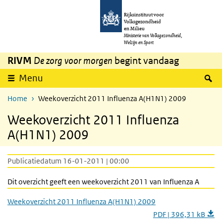
Overslaan en naar de inhoud gaan
Direct naar de hoofdnavigatie
Rijksinstituut voor
Volksgezondheid
en Milieu
Ministerie van Volksgezondheid,
Welzijn en Sport
RIVM
De zorg voor morgen
begint vandaag
Z
Menu
Home
Weekoverzicht 2011 Influenza A(H1N1) 2009
Weekoverzicht 2011 Influenza
A(H1N1) 2009
Publicatiedatum 16-01-2011 | 00:00
Dit overzicht geeft een weekoverzicht 2011 van Influenza A
Weekoverzicht 2011 Influenza A(H1N1) 2009
PDF | 396,31 kB