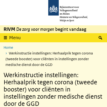
Overslaan en naar de inhoud gaan
Direct naar de hoofdnavigatie
Rijksinstituut voor
Volksgezondheid
en Milieu
Ministerie van Volksgezondheid,
Welzijn en Sport
RIVM
De zorg voor morgen
begint vandaag
Z
Menu
Home
Werkinstructie instellingen: Herhaalprik tegen corona
(tweede booster) voor cliënten in instellingen zonder
medische dienst door de GGD
Werkinstructie instellingen:
Herhaalprik tegen corona (tweede
booster) voor cliënten in
instellingen zonder medische dienst
door de GGD