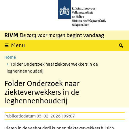
Overslaan en naar de inhoud gaan
Direct naar de hoofdnavigatie
Rijksinstituut voor
Volksgezondheid
en Milieu
Ministerie van Volksgezondheid,
Welzijn en Sport
RIVM
De zorg voor morgen
begint vandaag
Z
Menu
Home
Folder Onderzoek naar ziekteverwekkers in de
leghennenhouderij
Folder Onderzoek naar
ziekteverwekkers in de
leghennenhouderij
Publicatiedatum 05-02-2026 | 09:07
Dieren in de veehouderij kunnen ziekteverwekkers bij zich