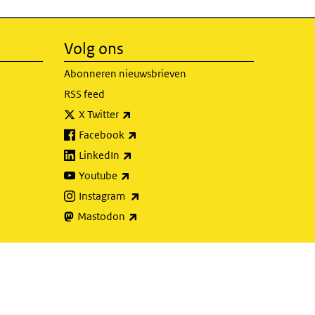
Volg ons
Abonneren nieuwsbrieven
RSS feed
(externe link)
X Twitter
(externe link)
Facebook
(externe link)
LinkedIn
(externe link)
Youtube
(externe link)
Instagram
(externe link)
Mastodon