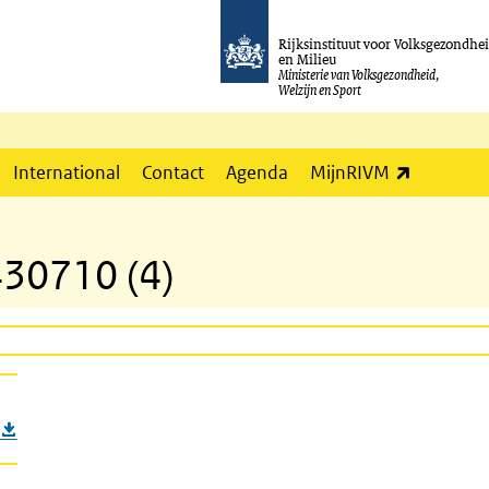
Rijksinstituut voor Volksgezondhe
en Milieu
Ministerie van Volksgezondheid,
Welzijn en Sport
(externe l
International
Contact
Agenda
MijnRIVM
30710 (4)