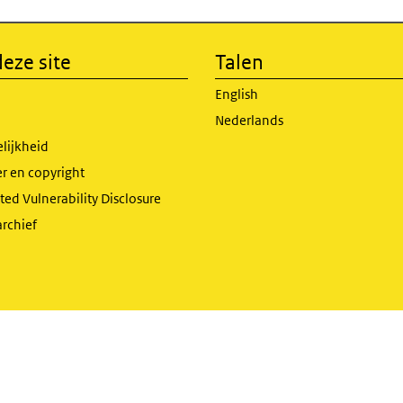
eze site
Talen
English
Nederlands
lijkheid
r en copyright
ed Vulnerability Disclosure
archief