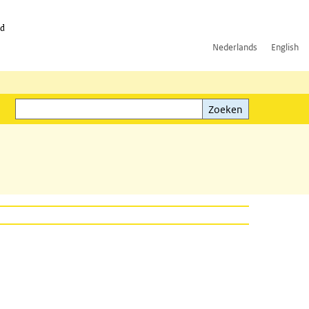
id
Nederlands
English
Zoeken
ink)
Zoeken