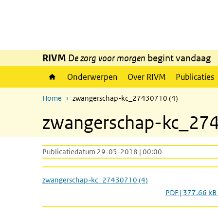
Overslaan en naar de inhoud gaan
Direct naar de hoofdnavigatie
RIVM
De zorg voor morgen
begint vandaag
Onderwerpen
Over RIVM
Publicaties
Home
zwangerschap-kc_27430710 (4)
zwangerschap-kc_274
Publicatiedatum 29-05-2018 | 00:00
zwangerschap-kc_27430710 (4)
PDF | 377,66 kB