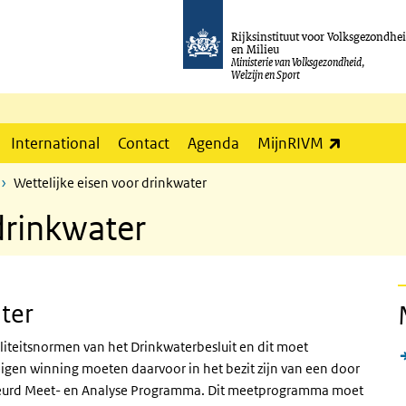
Rijksinstituut voor Volksgezondhe
en Milieu
Ministerie van Volksgezondheid,
Welzijn en Sport
(externe l
International
Contact
Agenda
MijnRIVM
Wettelijke eisen voor drinkwater
drinkwater
ter
iteitsnormen van het Drinkwaterbesluit en dit moet
igen winning moeten daarvoor in het bezit zijn van een door
ekeurd Meet- en Analyse Programma. Dit meetprogramma moet