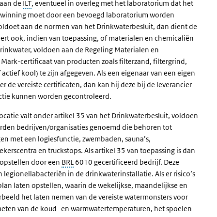
 aan de
ILT
, eventueel in overleg met het laboratorium dat het
n winning moet door een bevoegd laboratorium worden
oldoet aan de normen van het Drinkwaterbesluit, dan dient de
leert ook, indien van toepassing, of materialen en chemicaliën
 drinkwater, voldoen aan de Regeling Materialen en
 Mark-certificaat van producten zoals filterzand, filtergrind,
ctief kool) te zijn afgegeven. Als een eigenaar van een eigen
de vereiste certificaten, dan kan hij deze bij de leverancier
ectie kunnen worden gecontroleerd.
catie valt onder artikel 35 van het Drinkwaterbesluit, voldoen
 worden bedrijven/organisaties genoemd die behoren tot
ingen met een logiesfunctie, zwembaden, sauna’s,
kerscentra en truckstops. Als artikel 35 van toepassing is dan
n opstellen door een
BRL
6010 gecertificeerd bedrijf. Deze
 legionellabacteriën in de drinkwaterinstallatie. Als er risico’s
lan laten opstellen, waarin de wekelijkse, maandelijkse en
rbeeld het laten nemen van de vereiste watermonsters voor
t meten van de koud- en warmwatertemperaturen, het spoelen