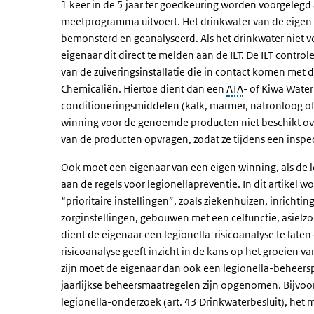
1 keer in de 5 jaar ter goedkeuring worden voorgelegd
meetprogramma uitvoert. Het drinkwater van de eige
bemonsterd en geanalyseerd. Als het drinkwater niet v
eigenaar dit direct te melden aan de ILT. De ILT contro
van de zuiveringsinstallatie die in contact komen met
Chemicaliën. Hiertoe dient dan een
ATA
- of Kiwa Water
conditioneringsmiddelen (kalk, marmer, natronloog of a
winning voor de genoemde producten niet beschikt over 
van de producten opvragen, zodat ze tijdens een insp
Ook moet een eigenaar van een eigen winning, als de lo
aan de regels voor legionellapreventie. In dit artikel
“prioritaire instellingen”, zoals ziekenhuizen, inricht
zorginstellingen, gebouwen met een celfunctie, asielzoe
dient de eigenaar een legionella-risicoanalyse te late
risicoanalyse geeft inzicht in de kans op het groeien van
zijn moet de eigenaar dan ook een legionella-beheersp
jaarlijkse beheersmaatregelen zijn opgenomen. Bijvoo
legionella-onderzoek (art. 43 Drinkwaterbesluit), he