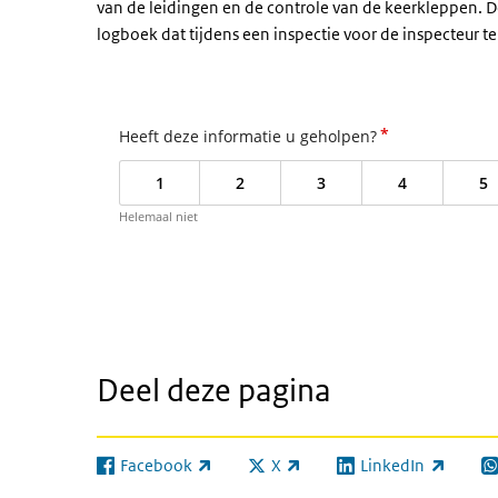
van de leidingen en de controle van de keerkleppen. 
logboek dat tijdens een inspectie voor de inspecteur te
*
Heeft deze informatie u geholpen?
1
2
3
4
5
Helemaal niet
Deel deze pagina
Facebook
X
LinkedIn
(externe link)
(externe link)
(externe link)
(e