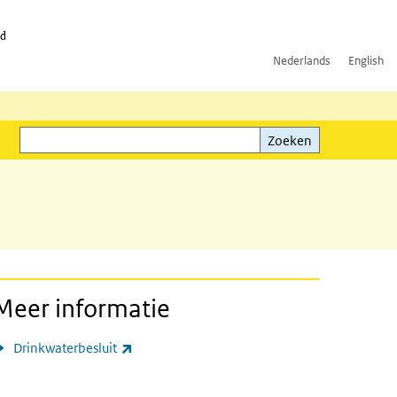
id
Nederlands
English
Zoeken
ink)
Zoeken
Meer informatie
(externe link)
Drinkwaterbesluit