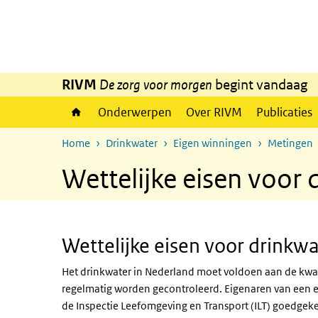
Overslaan en naar de inhoud gaan
Direct naar de hoofdnavigatie
RIVM
De zorg voor morgen
begint vandaag
Onderwerpen
Over RIVM
Publicaties
Home
Drinkwater
Eigen winningen
Metingen
Wettelijke eisen voor 
Wettelijke eisen voor drinkwa
Het drinkwater in Nederland moet voldoen aan de kwal
regelmatig worden gecontroleerd. Eigenaren van een e
de Inspectie Leefomgeving en Transport (ILT) goedg