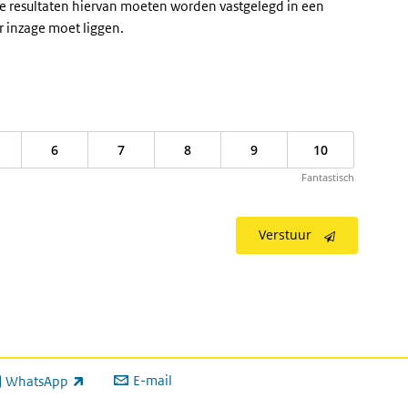
De resultaten hiervan moeten worden vastgelegd in een
r inzage moet liggen.
6
7
8
9
10
Fantastisch
Verstuur
E-mail
WhatsApp
xterne link)