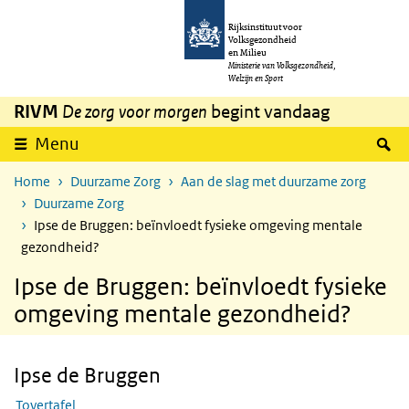
Overslaan en naar de inhoud gaan
Direct naar de hoofdnavigatie
Rijksinstituut voor
Volksgezondheid
en Milieu
Ministerie van Volksgezondheid,
Welzijn en Sport
RIVM
De zorg voor morgen
begint vandaag
Z
Menu
Home
Duurzame Zorg
Aan de slag met duurzame zorg
Duurzame Zorg
Ipse de Bruggen: beïnvloedt fysieke omgeving mentale
gezondheid?
Ipse de Bruggen: beïnvloedt fysieke
omgeving mentale gezondheid?
Ipse de Bruggen
Skip Ipse de Bruggen
Tovertafel