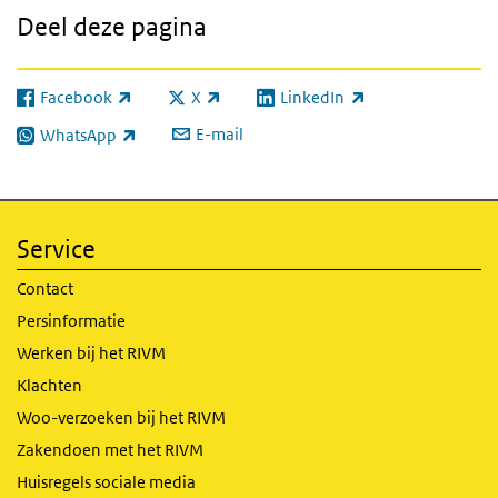
Deel deze pagina
Facebook
X
LinkedIn
(externe link)
(externe link)
(externe link)
E-mail
WhatsApp
(externe link)
Service
Contact
Persinformatie
Werken bij het RIVM
Klachten
Woo-verzoeken bij het RIVM
Zakendoen met het RIVM
Huisregels sociale media