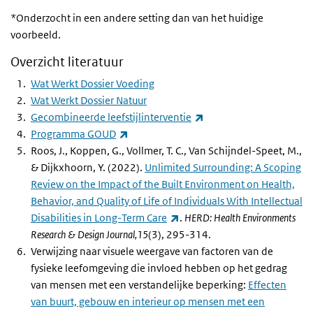
*Onderzocht in een andere setting dan van het huidige
voorbeeld.
Overzicht literatuur
Wat Werkt Dossier Voeding
Wat Werkt Dossier Natuur
(externe link)
Gecombineerde leefstijlinterventie
(externe link)
Programma GOUD
Roos, J., Koppen, G., Vollmer, T. C., Van Schijndel-Speet, M.,
& Dijkxhoorn, Y. (2022).
Unlimited Surrounding: A Scoping
Review on the Impact of the Built Environment on Health,
Behavior, and Quality of Life of Individuals With Intellectual
(externe link)
Disabilities in Long-Term Care
.
HERD: Health Environments
Research & Design Journal,15
(3), 295-314.
Verwijzing naar visuele weergave van factoren van de
fysieke leefomgeving die invloed hebben op het gedrag
van mensen met een verstandelijke beperking:
Effecten
van buurt, gebouw en interieur op mensen met een