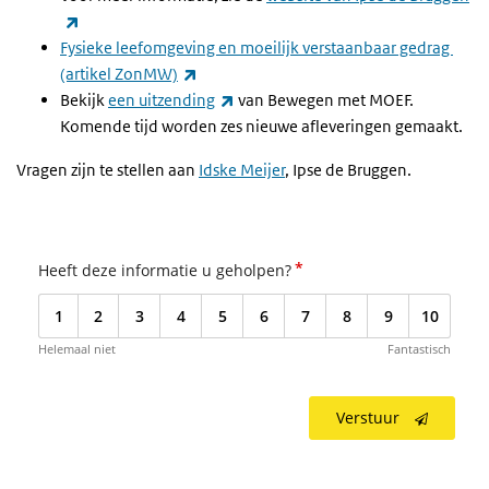
(externe link)
Fysieke leefomgeving en moeilijk verstaanbaar gedrag
(externe link)
(artikel ZonMW)
(externe link)
Bekijk
een uitzending
van Bewegen met MOEF.
Komende tijd worden zes nieuwe afleveringen gemaakt.
Vragen zijn te stellen aan
Idske Meijer
, Ipse de Bruggen.
*
Heeft deze informatie u geholpen?
1
2
3
4
5
6
7
8
9
10
Helemaal niet
Fantastisch
Verstuur