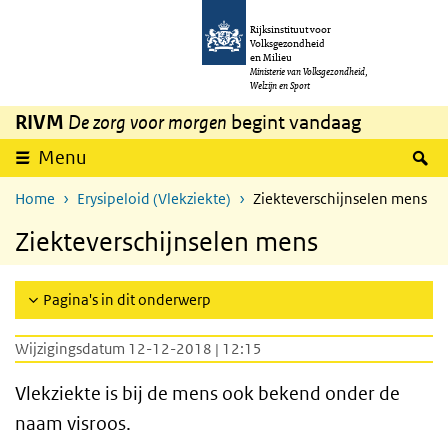
Overslaan en naar de inhoud gaan
Direct naar de hoofdnavigatie
Rijksinstituut voor
Volksgezondheid
en Milieu
Ministerie van Volksgezondheid,
Welzijn en Sport
RIVM
De zorg voor morgen
begint vandaag
Z
Menu
Home
Erysipeloid (Vlekziekte)
Ziekteverschijnselen mens
Ziekteverschijnselen mens
Pagina's in dit onderwerp
Wijzigingsdatum 12-12-2018 | 12:15
Vlekziekte is bij de mens ook bekend onder de
naam visroos.