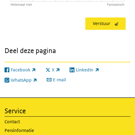
Helemaal niet
Fantastisch
Verstuur
Deel deze pagina
Facebook
X
LinkedIn
(externe link)
(externe link)
(externe link)
E-mail
WhatsApp
(externe link)
Service
Contact
Persinformatie