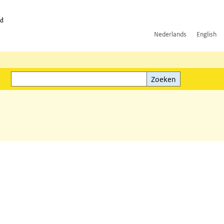
id
Nederlands
English
Zoeken
ink)
Zoeken