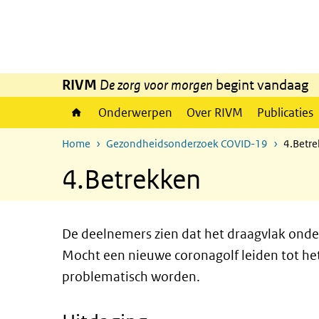
Overslaan en naar de inhoud gaan
Direct naar de hoofdnavigatie
RIVM
De zorg voor morgen
begint vandaag
Onderwerpen
Over RIVM
Publicaties
Home
Gezondheidsonderzoek COVID-19
4.Betr
4.Betrekken
De deelnemers zien dat het draagvlak onde
Mocht een nieuwe coronagolf leiden tot het
problematisch worden.