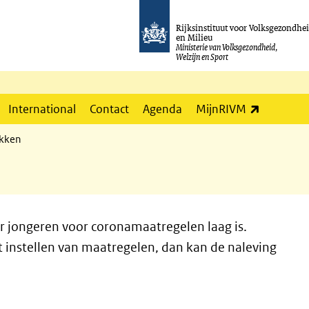
Rijksinstituut voor Volksgezondhe
en Milieu
Ministerie van Volksgezondheid,
Welzijn en Sport
(externe l
International
Contact
Agenda
MijnRIVM
ekken
r jongeren voor coronamaatregelen laag is.
 instellen van maatregelen, dan kan de naleving