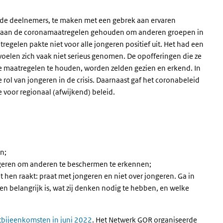
s de deelnemers, te maken met een gebrek aan ervaren
h aan de coronamaatregelen gehouden om anderen groepen in
egelen pakte niet voor alle jongeren positief uit. Het had een
oelen zich vaak niet serieus genomen. De opofferingen die ze
 maatregelen te houden, worden zelden gezien en erkend. In
rol van jongeren in de crisis. Daarnaast gaf het coronabeleid
e voor regionaal (afwijkend) beleid.
n;
ngeren om anderen te beschermen te erkennen;
 hen raakt: praat met jongeren en niet over jongeren. Ga in
en belangrijk is, wat zij denken nodig te hebben, en welke
tbijeenkomsten in juni 2022
. Het Netwerk GOR organiseerde