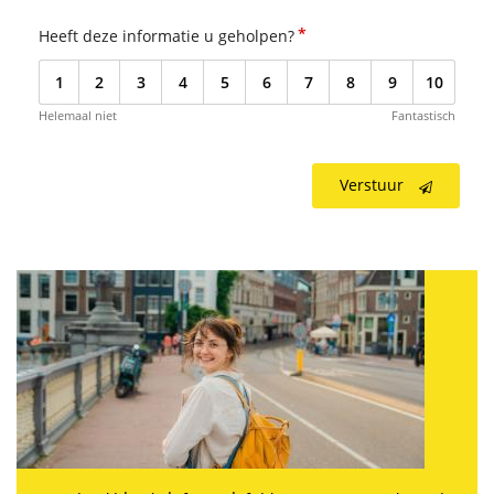
*
Heeft deze informatie u geholpen?
1
2
3
4
5
6
7
8
9
10
Helemaal niet
Fantastisch
Verstuur
Informatiefolder HAVANA 2-onderzoek