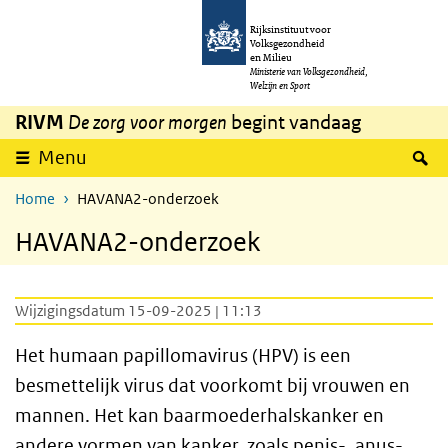
Overslaan en naar de inhoud gaan
Direct naar de hoofdnavigatie
Rijksinstituut voor
Volksgezondheid
en Milieu
Ministerie van Volksgezondheid,
Welzijn en Sport
RIVM
De zorg voor morgen
begint vandaag
Z
Menu
Home
HAVANA2-onderzoek
HAVANA2-onderzoek
Wijzigingsdatum 15-09-2025 | 11:13
Het humaan papillomavirus (HPV) is een
besmettelijk virus dat voorkomt bij vrouwen en
mannen. Het kan baarmoederhalskanker en
andere vormen van kanker, zoals penis-, anus-,