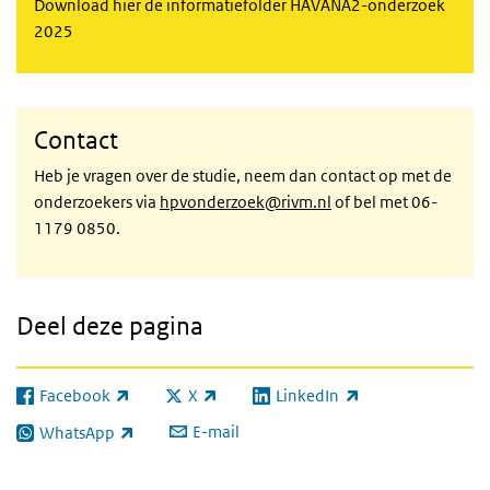
Download hier de informatiefolder HAVANA2-onderzoek
2025
Contact
Heb je vragen over de studie, neem dan contact op met de
onderzoekers via
hpvonderzoek@rivm.nl
of bel met 06-
1179 0850.
Deel deze pagina
Facebook
X
LinkedIn
(externe link)
(externe link)
(externe link)
E-mail
WhatsApp
(externe link)