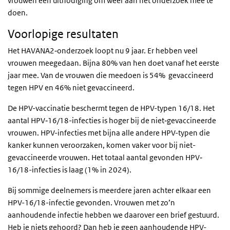
vrouwen een uitnodiging om weer aan het onderzoek mee te
doen.
Voorlopige resultaten
Het HAVANA2‐onderzoek loopt nu 9 jaar. Er hebben veel
vrouwen meegedaan. Bijna 80% van hen doet vanaf het eerste
jaar mee. Van de vrouwen die meedoen is 54% gevaccineerd
tegen HPV en 46% niet gevaccineerd.
De HPV-vaccinatie beschermt tegen de HPV-typen 16/18. Het
aantal HPV‐16/18-infecties is hoger bij de niet‐gevaccineerde
vrouwen. HPV-infecties met bijna alle andere HPV-typen die
kanker kunnen veroorzaken, komen vaker voor bij niet-
gevaccineerde vrouwen. Het totaal aantal gevonden HPV‐
16/18-infecties is laag (1% in 2024).
Bij sommige deelnemers is meerdere jaren achter elkaar een
HPV-16/18-infectie gevonden. Vrouwen met zo’n
aanhoudende infectie hebben we daarover een brief gestuurd.
Heb je niets gehoord? Dan heb je geen aanhoudende HPV-