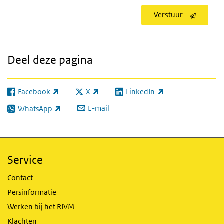
Verstuur
Deel deze pagina
Facebook
X
LinkedIn
(externe link)
(externe link)
(externe link)
E-mail
WhatsApp
(externe link)
Service
Contact
Persinformatie
Werken bij het RIVM
Klachten