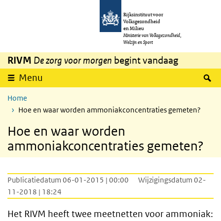
Overslaan en naar de inhoud gaan
Direct naar de hoofdnavigatie
Rijksinstituut voor
Volksgezondheid
en Milieu
Ministerie van Volksgezondheid,
Welzijn en Sport
RIVM
De zorg voor morgen
begint vandaag
Z
Menu
Home
Hoe en waar worden ammoniakconcentraties gemeten?
Hoe en waar worden
ammoniakconcentraties gemeten?
Publicatiedatum 06-01-2015 | 00:00
Wijzigingsdatum 02-
11-2018 | 18:24
Het RIVM heeft twee meetnetten voor ammoniak: