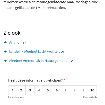
te komen worden de maandgemiddelde MAN-metingen elke
maand geijkt aan de LML-meetwaarden.
Zie ook
Ammoniak
(externe link)
Landelijk Meetnet Luchtkwaliteit
(externe link)
Meetnet Ammoniak in Natuurgebieden
*
Heeft deze informatie u geholpen?
1
2
3
4
5
6
7
8
9
10
Helemaal niet
Fantastisch