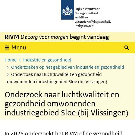
Overslaan en naar de inhoud gaan
Direct naar de hoofdnavigatie
Rijksinstituut voor
Volksgezondheid
en Milieu
Ministerie van Volksgezondheid,
Welzijn en Sport
RIVM
De zorg voor morgen
begint vandaag
Z
Menu
Home
Industrie en gezondheid
Onderzoeken op het gebied van industrie en gezondheid
Onderzoek naar luchtkwaliteit en gezondheid
omwonenden industriegebied Sloe (bij Vlissingen)
Onderzoek naar luchtkwaliteit en
gezondheid omwonenden
industriegebied Sloe (bij Vlissingen)
In 2025 onderzoekt het RIVM of de gezondheid