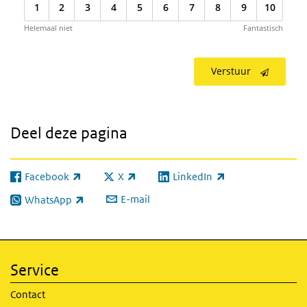
1
2
3
4
5
6
7
8
9
10
Helemaal niet
Fantastisch
Verstuur
Deel deze pagina
Facebook
X
LinkedIn
(externe link)
(externe link)
(externe link)
E-mail
WhatsApp
(externe link)
Service
Contact