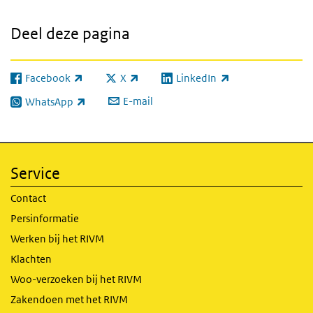
Deel deze pagina
Facebook
X
LinkedIn
(externe link)
(externe link)
(externe link)
E-mail
WhatsApp
(externe link)
Service
Contact
Persinformatie
Werken bij het RIVM
Klachten
Woo-verzoeken bij het RIVM
Zakendoen met het RIVM