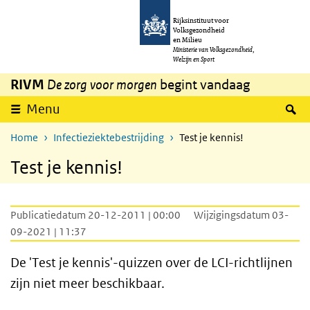
Overslaan en naar de inhoud gaan
Direct naar de hoofdnavigatie
Rijksinstituut voor
Volksgezondheid
en Milieu
Ministerie van Volksgezondheid,
Welzijn en Sport
RIVM
De zorg voor morgen
begint vandaag
Z
Menu
Home
Infectieziektebestrijding
Test je kennis!
Test je kennis!
Publicatiedatum 20-12-2011 | 00:00
Wijzigingsdatum 03-
09-2021 | 11:37
De 'Test je kennis'-quizzen over de LCI-richtlijnen
zijn niet meer beschikbaar.