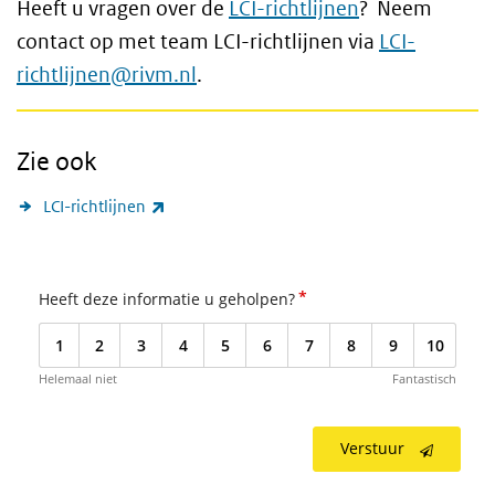
Heeft u vragen over de
LCI-richtlijnen
? Neem
contact op met team LCI-richtlijnen via
LCI-
richtlijnen@rivm.nl
.
Zie ook
(externe link)
LCI-richtlijnen
*
Heeft deze informatie u geholpen?
1
2
3
4
5
6
7
8
9
10
Helemaal niet
Fantastisch
Verstuur